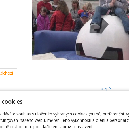
dchozí
« zpět
 cookies
 Vámi zajistíme vše co budete potřebovat.
s dáváte souhlas s uložením vybraných cookies (nutné, preferenční, 
ení, umělce atd. Vždy se snažíme vše zajistit v nejlepší cenové relac
fungování našeho webu, měření jeho výkonnosti a cílení a personaliz
dně rozhodnout pod tlačítkem Upravit nastavení.