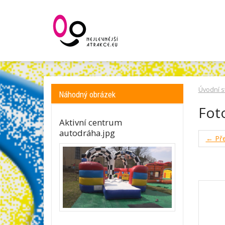
Úvodní s
Náhodný obrázek
Fot
Aktivní centrum
autodráha.jpg
← Pře