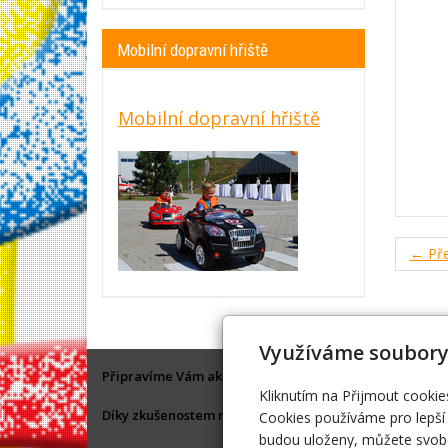
Mobilní dopravní hřiště
Mobilní dopravní hřiště
← Pře
Využíváme soubory
Připravíme Vám akci na klíč, nebo Vám ve spolupráci s
Kliknutím na Přijmout cookie
Díky zkušenostem máme dobré kontakty na různá vystoup
Cookies používáme pro lepší 
budou uloženy, můžete svobo