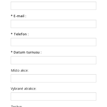
*
E-mail :
*
Telefon :
*
Datum turnusu :
Místo akce:
Vybrané atrakce:
Zpráva: