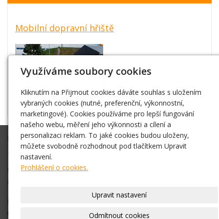
Mobilní dopravní hřiště
Využíváme soubory cookies
Kliknutím na Přijmout cookies dáváte souhlas s uložením
vybraných cookies (nutné, preferenční, výkonnostní,
marketingové). Cookies používáme pro lepší fungování
našeho webu, měření jeho výkonnosti a cílení a
personalizaci reklam. To jaké cookies budou uloženy,
Připravíme Vám akci na klíč, nebo Vám ve spolupráci s Vámi
můžete svobodně rozhodnout pod tlačítkem Upravit
zajistíme vše co budete potřebovat.
nastavení.
Prohlášení o cookies.
Díky zkušenostem máme dobré kontakty na různá vystoupení,
umělce atd. Vždy se snažíme vše zajistit v nejlepší cenové relaci.
Upravit nastavení
Pro bližší informace, objednání nás neváhejte kontaktovat na
telefonním čísle +420 778 016 767
nebo pište na
Odmítnout cookies