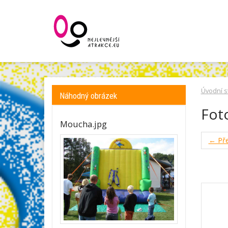
Úvodní s
Náhodný obrázek
Fot
Moucha.jpg
← Pře