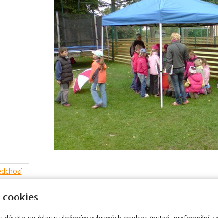
dchozí
 cookies
« zpět
s dáváte souhlas s uložením vybraných cookies (nutné, preferenční, 