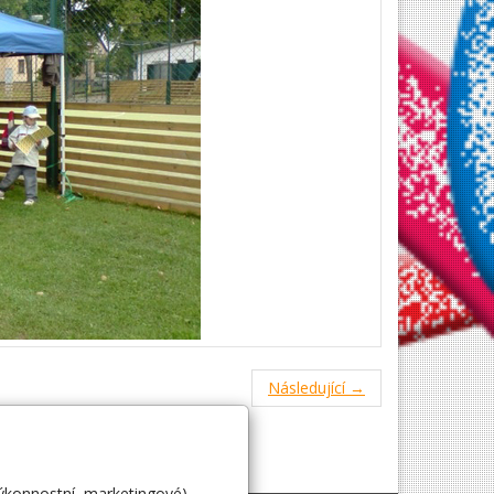
Následující →
výkonnostní, marketingové).