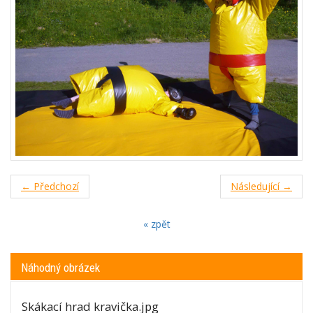
← Předchozí
Následující →
« zpět
Náhodný obrázek
Skákací hrad kravička.jpg