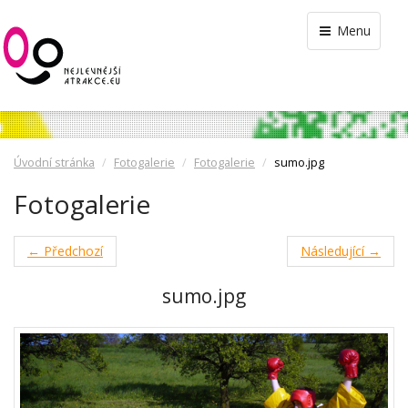
Menu
Úvodní stránka
Fotogalerie
Fotogalerie
sumo.jpg
Fotogalerie
← Předchozí
Následující →
sumo.jpg