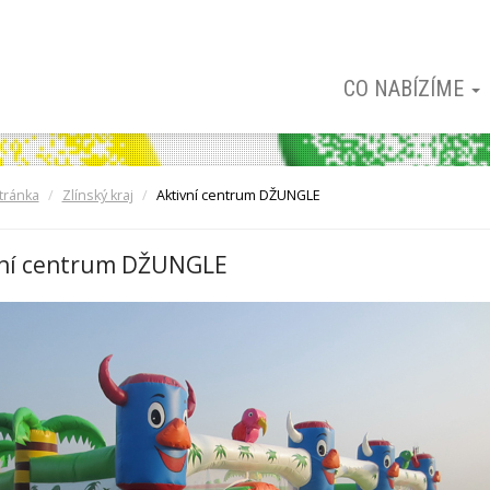
CO NABÍZÍME
tránka
Zlínský kraj
Aktivní centrum DŽUNGLE
vní centrum DŽUNGLE