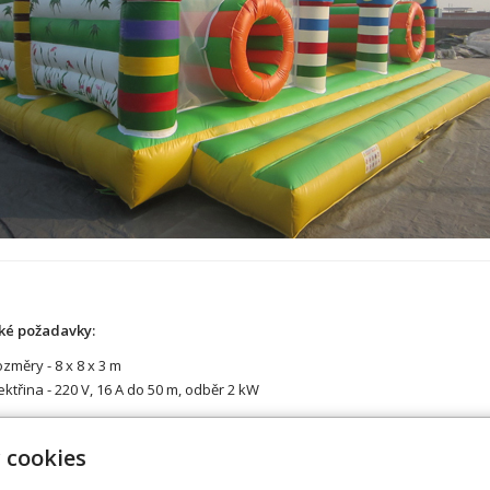
ké požadavky:
změry - 8 x 8 x 3 m
ektřina - 220 V, 16 A do 50 m, odběr 2 kW
 cookies