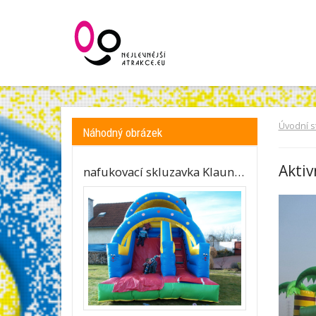
Úvodní s
Náhodný obrázek
Akti
nafukovací skluzavka Klaun…