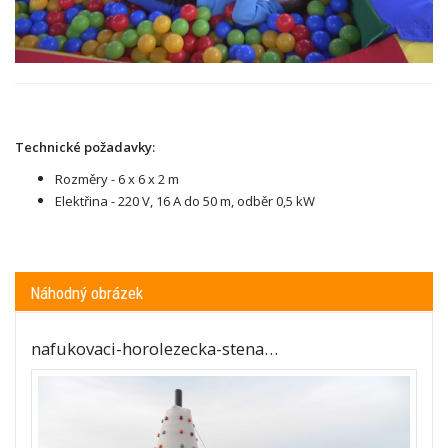
Technické požadavky:
Rozměry - 6 x 6 x 2 m
Elektřina - 220 V, 16 A do 50 m, odběr 0,5 kW
Náhodný obrázek
nafukovaci-horolezecka-stena…