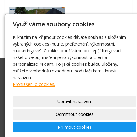
Využíváme soubory cookies
Kliknutím na Přijmout cookies dáváte souhlas s uložením
vybraných cookies (nutné, preferenční, výkonnostní,
marketingové). Cookies používáme pro lepší fungování
našeho webu, měření jeho výkonnosti a cílení a
personalizaci reklam. To jaké cookies budou uloženy,
Připravíme Vám akci na klíč, nebo Vám ve spolupráci s Vámi
můžete svobodně rozhodnout pod tlačítkem Upravit
zajistíme vše co budete potřebovat.
nastavení.
Prohlášení o cookies.
Díky zkušenostem máme dobré kontakty na různá vystoupení,
umělce atd. Vždy se snažíme vše zajistit v nejlepší cenové relaci.
Upravit nastavení
Pro bližší informace, objednání nás neváhejte kontaktovat na
telefonním čísle +420 778 016 767
nebo pište na
Odmítnout cookies
email
info@nejlevnejsiatrakce.eu
Přijmout cookies