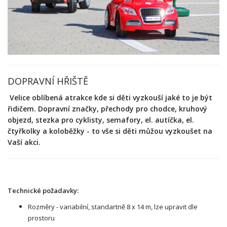
DOPRAVNÍ HŘIŠTĚ
Velice oblíbená atrakce kde si děti vyzkouší jaké to je být
řidičem. Dopravní značky, přechody pro chodce, kruhový
objezd, stezka pro cyklisty, semafory, el. autíčka, el.
čtyřkolky a koloběžky - to vše si děti můžou vyzkoušet na
Vaší akci.
Technické požadavky:
Rozměry - variabilní, standartně 8 x 14 m, lze upravit dle
prostoru