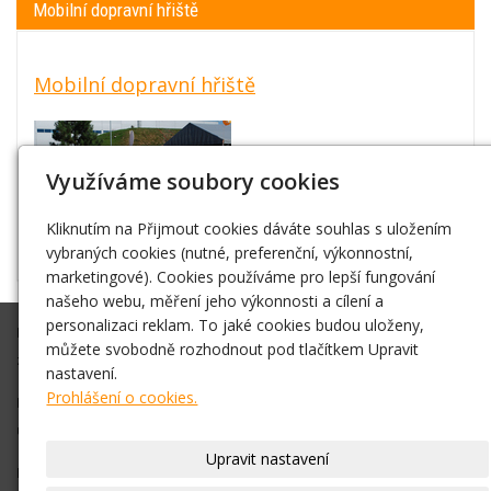
Mobilní dopravní hřiště
Mobilní dopravní hřiště
Využíváme soubory cookies
Kliknutím na Přijmout cookies dáváte souhlas s uložením
vybraných cookies (nutné, preferenční, výkonnostní,
marketingové). Cookies používáme pro lepší fungování
našeho webu, měření jeho výkonnosti a cílení a
personalizaci reklam. To jaké cookies budou uloženy,
Připravíme Vám akci na klíč, nebo Vám ve spolupráci s Vámi
můžete svobodně rozhodnout pod tlačítkem Upravit
zajistíme vše co budete potřebovat.
nastavení.
Prohlášení o cookies.
Díky zkušenostem máme dobré kontakty na různá vystoupení,
umělce atd. Vždy se snažíme vše zajistit v nejlepší cenové relaci.
Upravit nastavení
Pro bližší informace, objednání nás neváhejte kontaktovat na