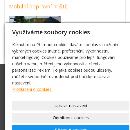
Mobilní dopravní hřiště
Využíváme soubory cookies
Kliknutím na Přijmout cookies dáváte souhlas s uložením
vybraných cookies (nutné, preferenční, výkonnostní,
marketingové). Cookies používáme pro lepší fungování
našeho webu, měření jeho výkonnosti a cílení a
personalizaci reklam. To jaké cookies budou uloženy,
Připravíme Vám akci na klíč, nebo Vám ve spolupráci s Vámi
můžete svobodně rozhodnout pod tlačítkem Upravit
zajistíme vše co budete potřebovat.
nastavení.
Prohlášení o cookies.
Díky zkušenostem máme dobré kontakty na různá vystoupení,
umělce atd. Vždy se snažíme vše zajistit v nejlepší cenové relaci.
Upravit nastavení
Pro bližší informace, objednání nás neváhejte kontaktovat na
telefonním čísle +420 778 016 767
nebo pište na
Odmítnout cookies
email
info@nejlevnejsiatrakce.eu
Přijmout cookies