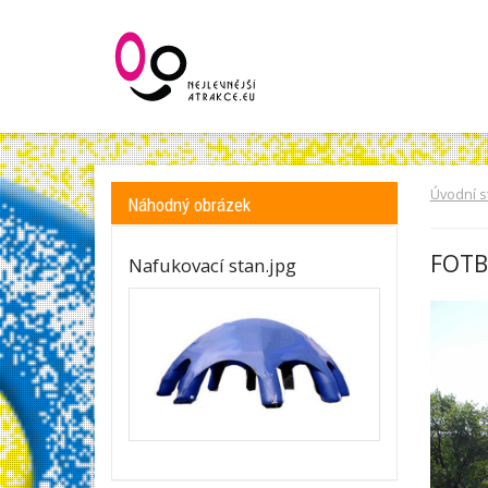
Úvodní s
Náhodný obrázek
FOTB
Nafukovací stan.jpg