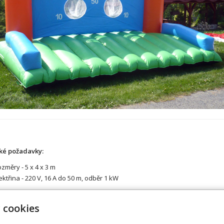
ké požadavky:
změry - 5 x 4 x 3 m
ektřina - 220 V, 16 A do 50 m, odběr 1 kW
 cookies