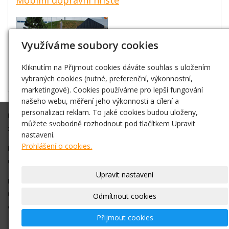
Využíváme soubory cookies
Kliknutím na Přijmout cookies dáváte souhlas s uložením
vybraných cookies (nutné, preferenční, výkonnostní,
marketingové). Cookies používáme pro lepší fungování
našeho webu, měření jeho výkonnosti a cílení a
personalizaci reklam. To jaké cookies budou uloženy,
Připravíme Vám akci na klíč, nebo Vám ve spolupráci s Vámi
můžete svobodně rozhodnout pod tlačítkem Upravit
zajistíme vše co budete potřebovat.
nastavení.
Prohlášení o cookies.
Díky zkušenostem máme dobré kontakty na různá vystoupení,
umělce atd. Vždy se snažíme vše zajistit v nejlepší cenové relaci.
Upravit nastavení
Pro bližší informace, objednání nás neváhejte kontaktovat na
telefonním čísle +420 778 016 767
nebo pište na
Odmítnout cookies
email
info@nejlevnejsiatrakce.eu
Přijmout cookies