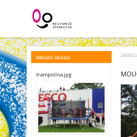
Úvodní s
Náhodný obrázek
MOU
trampolína.jpg