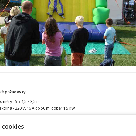
ké požadavky:
změry - 5 x 4,5 x 3,5 m
ektřina - 220 V, 16 A do 50 m, odběr 1,5 kW
 cookies