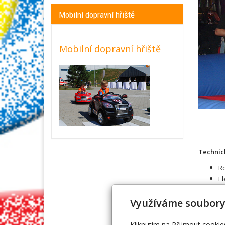
Mobilní dopravní hřiště
Mobilní dopravní hřiště
Technic
Ro
El
Využíváme soubory
Kliknutím na Přijmout cookie