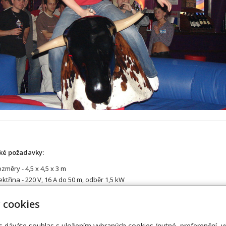
ké požadavky:
změry - 4,5 x 4,5 x 3 m
ektřina - 220 V, 16 A do 50 m, odběr 1,5 kW
 cookies
s dáváte souhlas s uložením vybraných cookies (nutné, preferenční, 