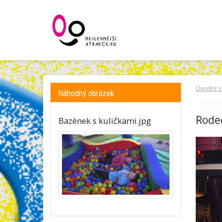
Úvodní s
Náhodný obrázek
Rode
Bazének s kuličkami.jpg