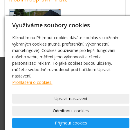
Využíváme soubory cookies
Kliknutím na Přijmout cookies dáváte souhlas s uložením
vybraných cookies (nutné, preferenční, výkonnostní,
marketingové). Cookies používáme pro lepší fungování
našeho webu, měření jeho výkonnosti a cílení a
personalizaci reklam. To jaké cookies budou uloženy,
Připravíme Vám akci na klíč, nebo Vám ve spolupráci s Vámi
můžete svobodně rozhodnout pod tlačítkem Upravit
zajistíme vše co budete potřebovat.
nastavení.
Prohlášení o cookies.
Díky zkušenostem máme dobré kontakty na různá vystoupení,
umělce atd. Vždy se snažíme vše zajistit v nejlepší cenové relaci.
Upravit nastavení
Pro bližší informace, objednání nás neváhejte kontaktovat na
telefonním čísle +420 778 016 767
nebo pište na
Odmítnout cookies
email
info@nejlevnejsiatrakce.eu
Přijmout cookies