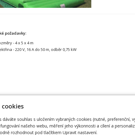
ké požadavky:
změry - 4 x 5 x 4 m
ektřina - 220 V, 16 A do 50 m, odběr 0,75 kW
 Vámi zajistíme vše co budete potřebovat.
 cookies
ení, umělce atd. Vždy se snažíme vše zajistit v nejlepší cenové relac
s dáváte souhlas s uložením vybraných cookies (nutné, preferenční, 
fungování našeho webu, měření jeho výkonnosti a cílení a personaliz
vat na telefonním čísle +420 778 016 767
nebo pište na email
info@nejle
dně rozhodnout pod tlačítkem Upravit nastavení.