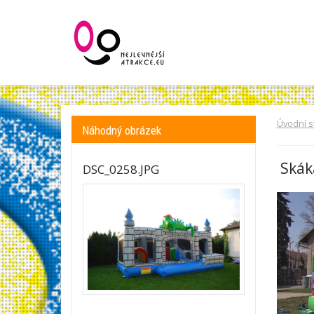
Úvodní s
Náhodný obrázek
Skáka
DSC_0258.JPG