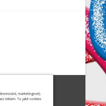
i.
výkonnostní, marketingové).
aci reklam. To jaké cookies
vnejsiatrakce.eu