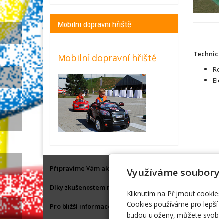
Mobilní dopravní hřiště
Technic
Mobilní dopravní hřiště
Ro
El
Připravíme Vám akci na klíč, nebo Vám ve spolupráci s
Využíváme soubory
Díky zkušenostem máme dobré kontakty na různá vystoup
Kliknutím na Přijmout cookie
Cookies používáme pro lepší 
Pro bližší informace, objednání nás neváhejte kontakto
budou uloženy, můžete svobo