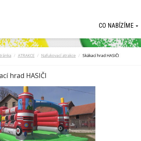
CO NABÍZÍME
tránka
ATRAKCE
Nafukovací atrakce
Skákací hrad HASIČI
cí hrad HASIČI