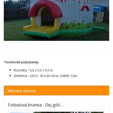
Technické požadavky
:
Rozměry - 5,5 x 5,5 x 5,5 m
Elektřina - 220 V,
16 A do 50 m, Odběr 1 kw
Náhodný obrázek
Fotbalová branka - Dej gól!…