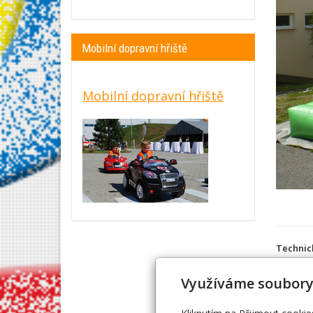
Mobilní dopravní hřiště
Mobilní dopravní hřiště
Technic
Ro
Využíváme soubory
El