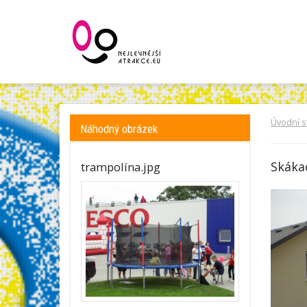
Úvodní s
Náhodný obrázek
Skáka
trampolína.jpg