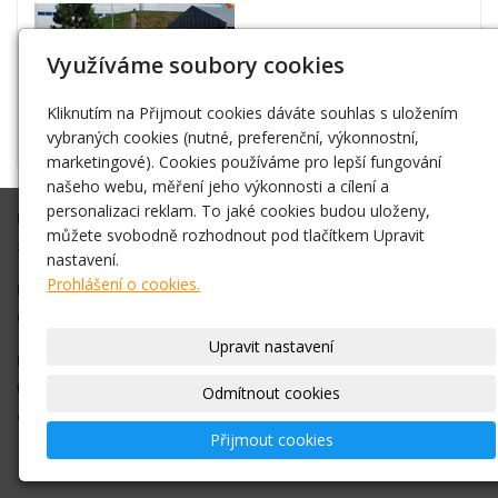
Využíváme soubory cookies
Kliknutím na Přijmout cookies dáváte souhlas s uložením
vybraných cookies (nutné, preferenční, výkonnostní,
marketingové). Cookies používáme pro lepší fungování
našeho webu, měření jeho výkonnosti a cílení a
personalizaci reklam. To jaké cookies budou uloženy,
Připravíme Vám akci na klíč, nebo Vám ve spolupráci s Vámi
můžete svobodně rozhodnout pod tlačítkem Upravit
zajistíme vše co budete potřebovat.
nastavení.
Prohlášení o cookies.
Díky zkušenostem máme dobré kontakty na různá vystoupení,
umělce atd. Vždy se snažíme vše zajistit v nejlepší cenové relaci.
Upravit nastavení
Pro bližší informace, objednání nás neváhejte kontaktovat na
telefonním čísle +420 778 016 767
nebo pište na
Odmítnout cookies
email
info@nejlevnejsiatrakce.eu
Přijmout cookies