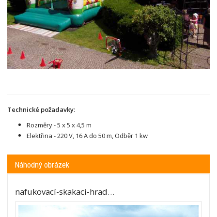
Technické požadavky
:
Rozměry - 5 x 5 x 4,5 m
Elektřina - 220 V,
16 A do 50 m, Odběr 1 kw
Náhodný obrázek
nafukovací-skakaci-hrad…