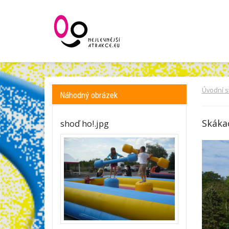
Úvodní s
Náhodný obrázek
Skáka
shoď ho!.jpg