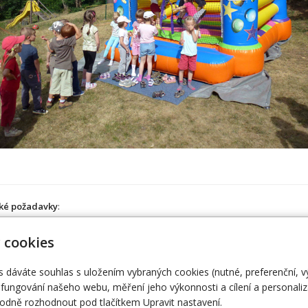
ké požadavky
:
změry - 4,5 x 4 x 4 m
 cookies
ektřina - 220 V,
16 A do 50 m, Odběr 1 kw
s dáváte souhlas s uložením vybraných cookies (nutné, preferenční, 
fungování našeho webu, měření jeho výkonnosti a cílení a personaliz
 Vámi zajistíme vše co budete potřebovat.
dně rozhodnout pod tlačítkem Upravit nastavení.