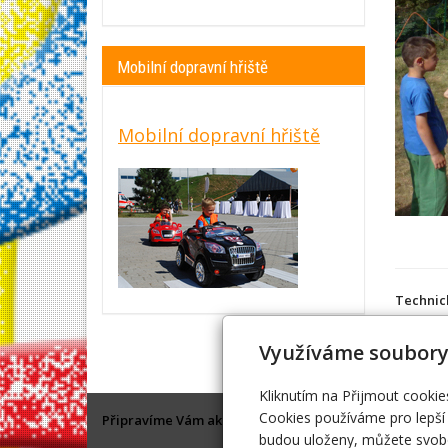
Mobilní dopravní hřiště
Mobilní dopravní hřiště
Technic
Ro
Využíváme soubory
El
Kliknutím na Přijmout cookie
Cookies používáme pro lepší 
Připravíme Vám akci na klíč, nebo Vám ve spolupráci s
budou uloženy, můžete svobo