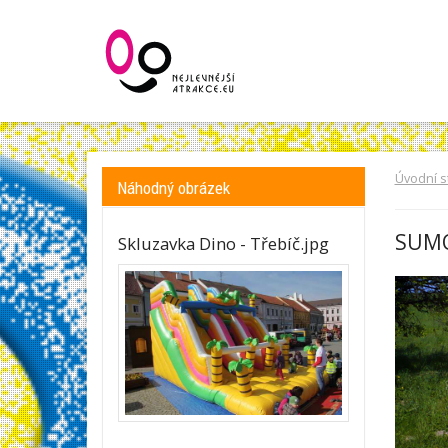
Úvodní s
Náhodný obrázek
SUM
Skluzavka Dino - Třebíč.jpg