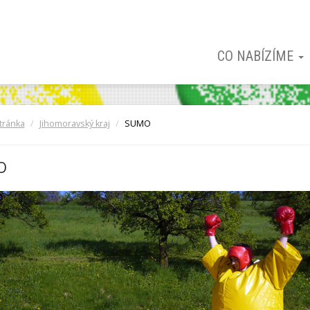
CO NABÍZÍME
tránka
Jihomoravský kraj
SUMO
O