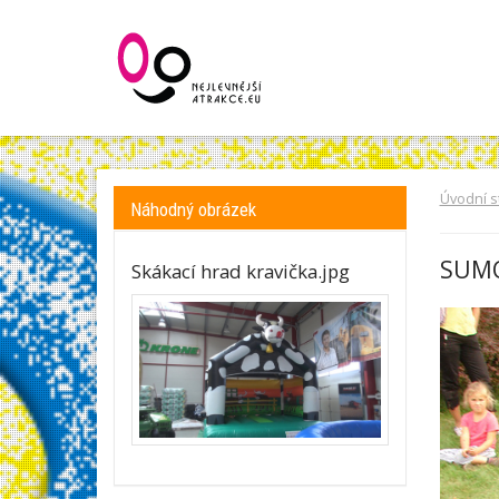
Úvodní s
Náhodný obrázek
SUMO
Skákací hrad kravička.jpg