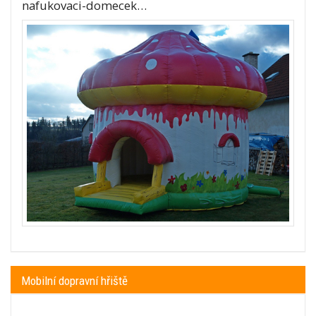
nafukovaci-domecek…
Mobilní dopravní hřiště