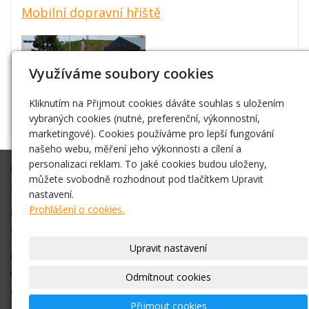
Mobilní dopravní hřiště
Využíváme soubory cookies
Kliknutím na Přijmout cookies dáváte souhlas s uložením
vybraných cookies (nutné, preferenční, výkonnostní,
marketingové). Cookies používáme pro lepší fungování
našeho webu, měření jeho výkonnosti a cílení a
personalizaci reklam. To jaké cookies budou uloženy,
Připravíme Vám akci na klíč, nebo Vám ve spolupráci s Vámi
můžete svobodně rozhodnout pod tlačítkem Upravit
zajistíme vše co budete potřebovat.
nastavení.
Prohlášení o cookies.
Díky zkušenostem máme dobré kontakty na různá vystoupení,
umělce atd. Vždy se snažíme vše zajistit v nejlepší cenové relaci.
Upravit nastavení
Pro bližší informace, objednání nás neváhejte kontaktovat na
telefonním čísle +420 778 016 767
nebo pište na
Odmítnout cookies
email
info@nejlevnejsiatrakce.eu
Přijmout cookies